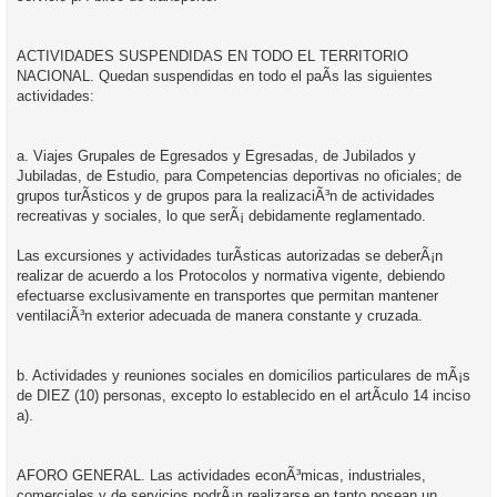
ACTIVIDADES SUSPENDIDAS EN TODO EL TERRITORIO
NACIONAL. Quedan suspendidas en todo el paÃ­s las siguientes
actividades:
a. Viajes Grupales de Egresados y Egresadas, de Jubilados y
Jubiladas, de Estudio, para Competencias deportivas no oficiales; de
grupos turÃ­sticos y de grupos para la realizaciÃ³n de actividades
recreativas y sociales, lo que serÃ¡ debidamente reglamentado.
Las excursiones y actividades turÃ­sticas autorizadas se deberÃ¡n
realizar de acuerdo a los Protocolos y normativa vigente, debiendo
efectuarse exclusivamente en transportes que permitan mantener
ventilaciÃ³n exterior adecuada de manera constante y cruzada.
b. Actividades y reuniones sociales en domicilios particulares de mÃ¡s
de DIEZ (10) personas, excepto lo establecido en el artÃ­culo 14 inciso
a).
AFORO GENERAL. Las actividades econÃ³micas, industriales,
comerciales y de servicios podrÃ¡n realizarse en tanto posean un