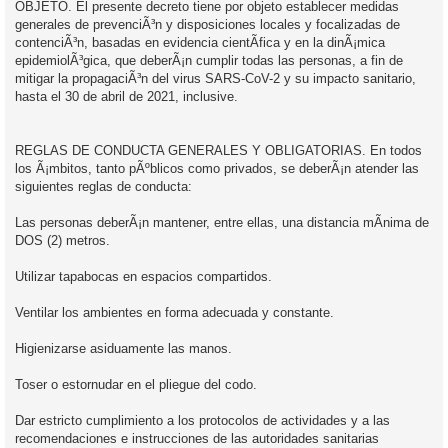
OBJETO. El presente decreto tiene por objeto establecer medidas
generales de prevenciÃ³n y disposiciones locales y focalizadas de
contenciÃ³n, basadas en evidencia cientÃ­fica y en la dinÃ¡mica
epidemiolÃ³gica, que deberÃ¡n cumplir todas las personas, a fin de
mitigar la propagaciÃ³n del virus SARS-CoV-2 y su impacto sanitario,
hasta el 30 de abril de 2021, inclusive.
REGLAS DE CONDUCTA GENERALES Y OBLIGATORIAS. En todos
los Ã¡mbitos, tanto pÃºblicos como privados, se deberÃ¡n atender las
siguientes reglas de conducta:
Las personas deberÃ¡n mantener, entre ellas, una distancia mÃ­nima de
DOS (2) metros.
Utilizar tapabocas en espacios compartidos.
Ventilar los ambientes en forma adecuada y constante.
Higienizarse asiduamente las manos.
Toser o estornudar en el pliegue del codo.
Dar estricto cumplimiento a los protocolos de actividades y a las
recomendaciones e instrucciones de las autoridades sanitarias