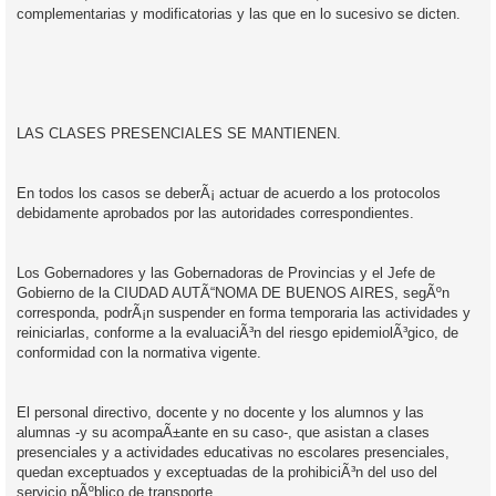
complementarias y modificatorias y las que en lo sucesivo se dicten.
LAS CLASES PRESENCIALES SE MANTIENEN.
En todos los casos se deberÃ¡ actuar de acuerdo a los protocolos
debidamente aprobados por las autoridades correspondientes.
Los Gobernadores y las Gobernadoras de Provincias y el Jefe de
Gobierno de la CIUDAD AUTÃ“NOMA DE BUENOS AIRES, segÃºn
corresponda, podrÃ¡n suspender en forma temporaria las actividades y
reiniciarlas, conforme a la evaluaciÃ³n del riesgo epidemiolÃ³gico, de
conformidad con la normativa vigente.
El personal directivo, docente y no docente y los alumnos y las
alumnas -y su acompaÃ±ante en su caso-, que asistan a clases
presenciales y a actividades educativas no escolares presenciales,
quedan exceptuados y exceptuadas de la prohibiciÃ³n del uso del
servicio pÃºblico de transporte.