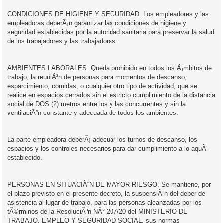
CONDICIONES DE HIGIENE Y SEGURIDAD. Los empleadores y las
empleadoras deberÃ¡n garantizar las condiciones de higiene y
seguridad establecidas por la autoridad sanitaria para preservar la salud
de los trabajadores y las trabajadoras.
AMBIENTES LABORALES. Queda prohibido en todos los Ã¡mbitos de
trabajo, la reuniÃ³n de personas para momentos de descanso,
esparcimiento, comidas, o cualquier otro tipo de actividad, que se
realice en espacios cerrados sin el estricto cumplimiento de la distancia
social de DOS (2) metros entre los y las concurrentes y sin la
ventilaciÃ³n constante y adecuada de todos los ambientes.
La parte empleadora deberÃ¡ adecuar los turnos de descanso, los
espacios y los controles necesarios para dar cumplimiento a lo aquÃ­
establecido.
PERSONAS EN SITUACIÃ“N DE MAYOR RIESGO. Se mantiene, por
el plazo previsto en el presente decreto, la suspensiÃ³n del deber de
asistencia al lugar de trabajo, para las personas alcanzadas por los
tÃ©rminos de la ResoluciÃ³n NÂ° 207/20 del MINISTERIO DE
TRABAJO, EMPLEO Y SEGURIDAD SOCIAL, sus normas