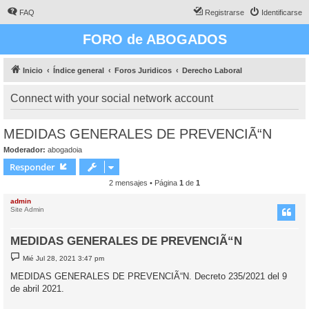
FAQ
Registrarse
Identificarse
FORO de ABOGADOS
Inicio
Índice general
Foros Juridicos
Derecho Laboral
Connect with your social network account
MEDIDAS GENERALES DE PREVENCIÃ“N
Moderador:
abogadoia
Responder
2 mensajes • Página
1
de
1
admin
Site Admin
MEDIDAS GENERALES DE PREVENCIÃ“N
M
Mié Jul 28, 2021 3:47 pm
e
n
MEDIDAS GENERALES DE PREVENCIÃ“N. Decreto 235/2021 del 9
s
de abril 2021.
a
j
e