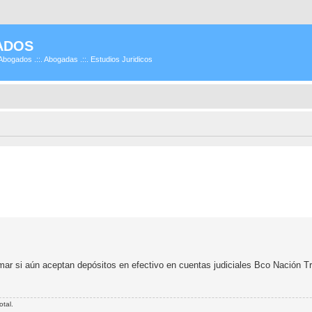
ADOS
Abogados .::. Abogadas .::. Estudios Juridicos
mar si aún aceptan depósitos en efectivo en cuentas judiciales Bco Nación T
otal.