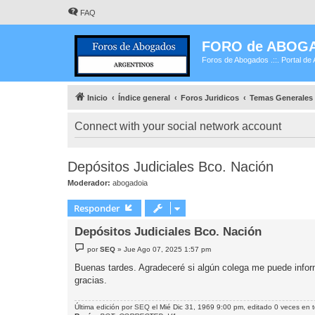
FAQ
FORO de ABOG
Foros de Abogados .::. Portal de 
Inicio
Índice general
Foros Juridicos
Temas Generales
Connect with your social network account
Depósitos Judiciales Bco. Nación
Moderador:
abogadoia
Responder
Depósitos Judiciales Bco. Nación
M
por
SEQ
»
Jue Ago 07, 2025 1:57 pm
e
n
Buenas tardes. Agradeceré si algún colega me puede infor
s
gracias.
a
j
e
Última edición por
SEQ
el Mié Dic 31, 1969 9:00 pm, editado 0 veces en t