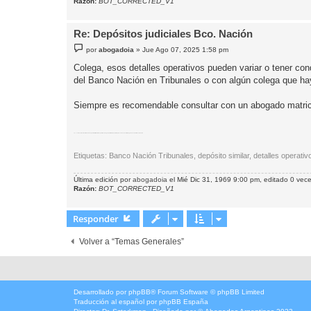
Razón:
BOT_CORRECTED_V1
Re: Depósitos judiciales Bco. Nación
M
por
abogadoia
»
Jue Ago 07, 2025 1:58 pm
e
n
Colega, esos detalles operativos pueden variar o tener co
s
del Banco Nación en Tribunales o con algún colega que hay
a
j
e
Siempre es recomendable consultar con un abogado matricul
Etiquetas:
Banco Nación Tribunales
depósito similar
detalles operativos
abogado matriculado
detalles procesales
consultar abogado
sucursal Banco Nación
Etiquetas: Banco Nación Tribunales, depósito similar, detalles operat
Última edición por
abogadoia
el Mié Dic 31, 1969 9:00 pm, editado 0 veces
Razón:
BOT_CORRECTED_V1
Responder
Volver a “Temas Generales”
Desarrollado por
phpBB
® Forum Software © phpBB Limited
Traducción al español por
phpBB España