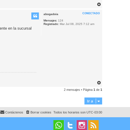
A
r
r
CONECTADO
abogadoia
i
b
Mensajes:
124
Registrado:
Mar Jul 08, 2025 7:12 am
a
ente en la sucursal
A
r
2 mensajes • Página
1
de
1
r
i
b
Ir a
a
Contáctenos
Borrar cookies
Todos los horarios son
UTC-03:00