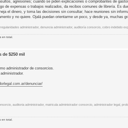
sultos, agresiones; cuando se piden explicaciones o comprobantes de gastos
ago de expensas o trabajos realizados, da recibos comunes de librería. Es du
eja el dinero, y toma las decisiones sin consultar; hace reuniones sin inform
eglamento y no quiere. Ojalá puedan orientarme un poco, y desde ya, muchas g
regularidades administrador, denuncia administrador, auditoría consorcio, cobro indebido e
 en total.
 de $250 mil
omo administrador de consorcios.
 administrador.
adorlegal.com.ar/denunciar/
sorcio, auditoria administrador, matricula administrador consorcio, administrador legal, pr
 en total.