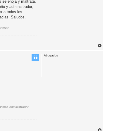
 se enoja y maltrata,
eño y administrador,
ar a todos los
racias. Saludos.
xpensas
A
r
r
Abogados
i
b
a
oblemas administrador
A