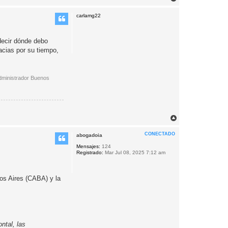
r
r
carlamg22
i
b
a
decir dónde debo
acias por su tiempo,
administrador Buenos
A
r
r
CONECTADO
abogadoia
i
b
Mensajes:
124
Registrado:
Mar Jul 08, 2025 7:12 am
a
nos Aires (CABA) y la
ntal, las