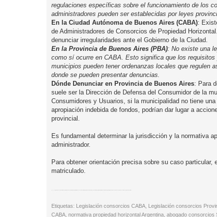
regulaciones específicas sobre el funcionamiento de los con
administradores pueden ser establecidas por leyes provinc
En la Ciudad Autónoma de Buenos Aires (CABA)
: Exis
de Administradores de Consorcios de Propiedad Horizontal.
denunciar irregularidades ante el Gobierno de la Ciudad.
En la Provincia de Buenos Aires (PBA)
: No existe una l
como sí ocurre en CABA. Esto significa que los requisitos
municipios pueden tener ordenanzas locales que regulen as
donde se pueden presentar denuncias.
Dónde Denunciar en Provincia de Buenos Aires
: Para 
suele ser la Dirección de Defensa del Consumidor de la mun
Consumidores y Usuarios, si la municipalidad no tiene una 
apropiación indebida de fondos, podrían dar lugar a acciones
provincial.
Es fundamental determinar la jurisdicción y la normativa ap
administrador.
Para obtener orientación precisa sobre su caso particular,
matriculado.
Etiquetas:
Legislación consorcios
diferencias jurisdiccionales CABA GBA
administradores consorcios
normativa propiedad horizontal
Ley 941 CABA
Registro Administradores CABA
Código Civil y Comercial consorcios
Consorcios Buenos Aires
Legislación San Isidro
Etiquetas: Legislación consorcios CABA, Legislación consorcios Provi
CABA, normativa propiedad horizontal Argentina, abogado consorcios 