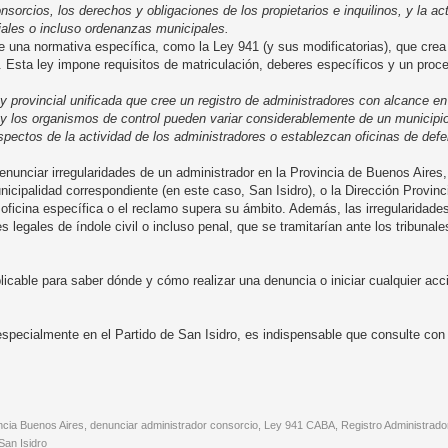
sorcios, los derechos y obligaciones de los propietarios e inquilinos, y la act
iales o incluso ordenanzas municipales.
te una normativa específica, como la Ley 941 (y sus modificatorias), que crea
 Esta ley impone requisitos de matriculación, deberes específicos y un proce
ey provincial unificada que cree un registro de administradores con alcance en 
 y los organismos de control pueden variar considerablemente de un municipio
pectos de la actividad de los administradores o establezcan oficinas de def
denunciar irregularidades de un administrador en la Provincia de Buenos Aire
icipalidad correspondiente (en este caso, San Isidro), o la Dirección Provinc
oficina específica o el reclamo supera su ámbito. Además, las irregularidade
 legales de índole civil o incluso penal, que se tramitarían ante los tribunales
licable para saber dónde y cómo realizar una denuncia o iniciar cualquier acci
 especialmente en el Partido de San Isidro, es indispensable que consulte co
ncia Buenos Aires, denunciar administrador consorcio, Ley 941 CABA, Registro Administrado
San Isidro