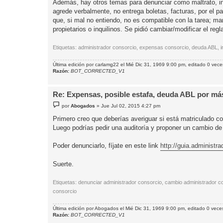
Además, hay otros temas para denunciar como maltrato, in
agrede verbalmente, no entrega boletas, facturas, por el p
que, si mal no entiendo, no es compatible con la tarea; man
propietarios o inquilinos. Se pidió cambiar/modificar el r
Etiquetas: administrador consorcio, expensas consorcio, deuda ABL, ir
Última edición por
carlamg22
el Mié Dic 31, 1969 9:00 pm, editado 0 veces
Razón:
BOT_CORRECTED_V1
Re: Expensas, posible estafa, deuda ABL por más
M
por
Abogados
»
Jue Jul 02, 2015 4:27 pm
e
n
Primero creo que deberías averiguar si está matriculado c
s
Luego podrías pedir una auditoría y proponer un cambio de
a
j
e
Poder denunciarlo, fíjate en este link
http://guia.administr
Suerte.
Etiquetas: denunciar administrador consorcio, cambio administrador con
consorcio
Última edición por
Abogados
el Mié Dic 31, 1969 9:00 pm, editado 0 veces
Razón:
BOT_CORRECTED_V1