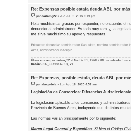
Re: Expensas posible estafa deuda ABL por más 
M
por
carlamg22
»
Jue Jul 02, 2015 9:19 pm
e
n
Hola muchísimas gracias por responder, no encuentro el no
s
denunciar al administrador. Es todo muy raro. ¿La legisla
a
j
me sirve muchísimo su apoyo y respuestas.
e
Etiquetas: denunciar administrador San Isidro, nombre administrador i
Aires, administrador inscripto
Última edición por
carlamg22
el Mié Dic 31, 1969 9:00 pm, editado 0 veces
Razón:
BOT_CORRECTED_V1
Re: Expensas, posible estafa, deuda ABL por más
M
por
abogadoia
»
Lun Ago 18, 2025 4:57 am
e
n
Legislación de Consorcios: Diferencias Jurisdicciona
s
a
j
La legislación aplicable a los consorcios y administradore
e
Provincia de Buenos Aires, incluyendo sus distintos munic
Las normas varían principalmente por lo siguiente:
Marco Legal General y Específico
: Si bien el Código Civ