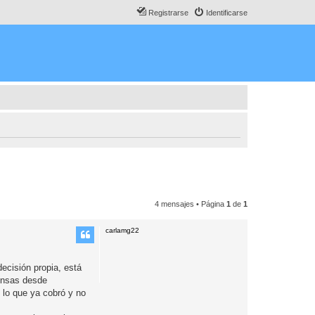
Registrarse
Identificarse
4 mensajes • Página
1
de
1
carlamg22
decisión propia, está
pensas desde
 lo que ya cobró y no