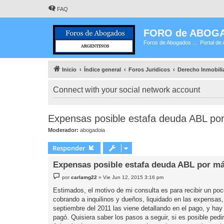
FAQ
FORO de ABOG
Foros de Abogados .::. Portal de 
Inicio
Índice general
Foros Juridicos
Derecho Inmobili
Connect with your social network account
Expensas posible estafa deuda ABL po
Moderador:
abogadoia
Responder
Expensas posible estafa deuda ABL por má
M
por
carlamg22
»
Vie Jun 12, 2015 3:16 pm
e
n
Estimados, el motivo de mi consulta es para recibir un poco
s
cobrando a inquilinos y dueños, liquidado en las expensa
a
j
septiembre del 2011 las viene detallando en el pago, y hay
e
pagó. Quisiera saber los pasos a seguir, si es posible pedir