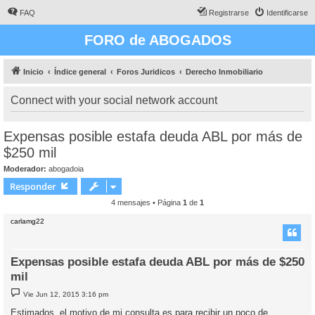
FAQ
Registrarse
Identificarse
FORO de ABOGADOS
Inicio
Índice general
Foros Juridicos
Derecho Inmobiliario
Connect with your social network account
Expensas posible estafa deuda ABL por más de
$250 mil
Moderador:
abogadoia
Responder
4 mensajes • Página
1
de
1
carlamg22
Expensas posible estafa deuda ABL por más de $250
mil
M
Vie Jun 12, 2015 3:16 pm
e
n
Estimados, el motivo de mi consulta es para recibir un poco de