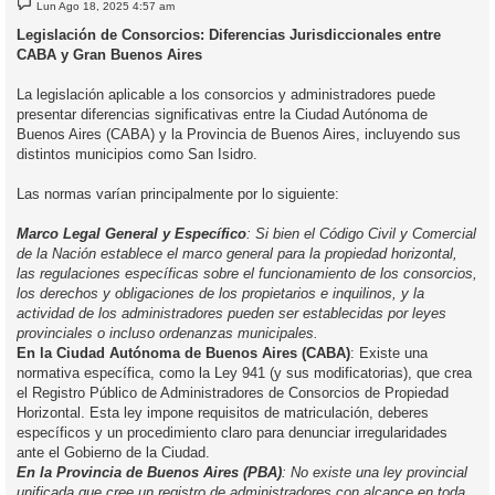
M
Lun Ago 18, 2025 4:57 am
e
n
Legislación de Consorcios: Diferencias Jurisdiccionales entre
s
CABA y Gran Buenos Aires
a
j
e
La legislación aplicable a los consorcios y administradores puede
presentar diferencias significativas entre la Ciudad Autónoma de
Buenos Aires (CABA) y la Provincia de Buenos Aires, incluyendo sus
distintos municipios como San Isidro.
Las normas varían principalmente por lo siguiente:
Marco Legal General y Específico
: Si bien el Código Civil y Comercial
de la Nación establece el marco general para la propiedad horizontal,
las regulaciones específicas sobre el funcionamiento de los consorcios,
los derechos y obligaciones de los propietarios e inquilinos, y la
actividad de los administradores pueden ser establecidas por leyes
provinciales o incluso ordenanzas municipales.
En la Ciudad Autónoma de Buenos Aires (CABA)
: Existe una
normativa específica, como la Ley 941 (y sus modificatorias), que crea
el Registro Público de Administradores de Consorcios de Propiedad
Horizontal. Esta ley impone requisitos de matriculación, deberes
específicos y un procedimiento claro para denunciar irregularidades
ante el Gobierno de la Ciudad.
En la Provincia de Buenos Aires (PBA)
: No existe una ley provincial
unificada que cree un registro de administradores con alcance en toda