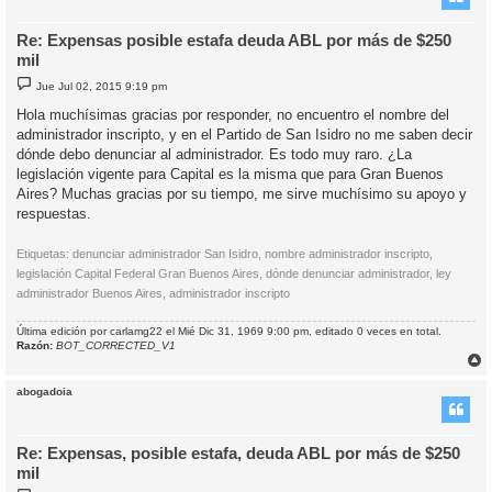
Re: Expensas posible estafa deuda ABL por más de $250
mil
M
Jue Jul 02, 2015 9:19 pm
e
n
Hola muchísimas gracias por responder, no encuentro el nombre del
s
administrador inscripto, y en el Partido de San Isidro no me saben decir
a
j
dónde debo denunciar al administrador. Es todo muy raro. ¿La
e
legislación vigente para Capital es la misma que para Gran Buenos
Aires? Muchas gracias por su tiempo, me sirve muchísimo su apoyo y
respuestas.
Etiquetas: denunciar administrador San Isidro, nombre administrador inscripto,
legislación Capital Federal Gran Buenos Aires, dónde denunciar administrador, ley
administrador Buenos Aires, administrador inscripto
Última edición por
carlamg22
el Mié Dic 31, 1969 9:00 pm, editado 0 veces en total.
Razón:
BOT_CORRECTED_V1
r
r
abogadoia
i
Re: Expensas, posible estafa, deuda ABL por más de $250
mil