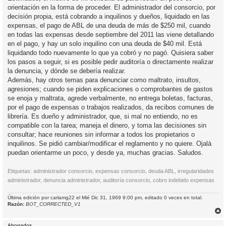
s
orientación en la forma de proceder. El administrador del consorcio, por
a
j
decisión propia, está cobrando a inquilinos y dueños, liquidado en las
e
expensas, el pago de ABL de una deuda de más de $250 mil, cuando
en todas las expensas desde septiembre del 2011 las viene detallando
en el pago, y hay un solo inquilino con una deuda de $40 mil. Está
liquidando todo nuevamente lo que ya cobró y no pagó. Quisiera saber
los pasos a seguir, si es posible pedir auditoría o directamente realizar
la denuncia, y dónde se debería realizar.
Además, hay otros temas para denunciar como maltrato, insultos,
agresiones; cuando se piden explicaciones o comprobantes de gastos
se enoja y maltrata, agrede verbalmente, no entrega boletas, facturas,
por el pago de expensas o trabajos realizados, da recibos comunes de
librería. Es dueño y administrador, que, si mal no entiendo, no es
compatible con la tarea; maneja el dinero, y toma las decisiones sin
consultar; hace reuniones sin informar a todos los propietarios o
inquilinos. Se pidió cambiar/modificar el reglamento y no quiere. Ojalá
puedan orientarme un poco, y desde ya, muchas gracias. Saludos.
Etiquetas: administrador consorcio, expensas consorcio, deuda ABL, irregularidades
administrador, denuncia administrador, auditoría consorcio, cobro indebido expensas
Última edición por
carlamg22
el Mié Dic 31, 1969 9:00 pm, editado 0 veces en total.
Razón:
BOT_CORRECTED_V1
r
r
Abogados