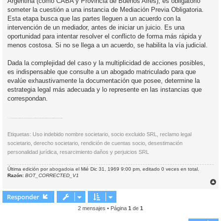
Argentina (como CABA y Provincia de Buenos Aires), es obligatorio
someter la cuestión a una instancia de Mediación Previa Obligatoria.
Esta etapa busca que las partes lleguen a un acuerdo con la
intervención de un mediador, antes de iniciar un juicio. Es una
oportunidad para intentar resolver el conflicto de forma más rápida y
menos costosa. Si no se llega a un acuerdo, se habilita la vía judicial.
Dada la complejidad del caso y la multiplicidad de acciones posibles,
es indispensable que consulte a un abogado matriculado para que
evalúe exhaustivamente la documentación que posee, determine la
estrategia legal más adecuada y lo represente en las instancias que
correspondan.
Etiquetas:
Uso indebido nombre societario
acciones legales
reclamo legal
derecho societario
socio excluido
nombre comercial
pruebas legales
viabilidad reclamo
derecho civil
SRL
Etiquetas: Uso indebido nombre societario, socio excluido SRL, reclamo legal
societario, derecho societario, rendición de cuentas socio, desestimación
personalidad jurídica, resarcimiento daños y perjuicios SRL
Última edición por
abogadoia
el Mié Dic 31, 1969 9:00 pm, editado 0 veces en total.
Razón:
BOT_CORRECTED_V1
r
r
Responder
i
2 mensajes • Página
1
de
1