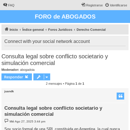
FAQ
Registrarse
Identificarse
FORO de ABOGADOS
Inicio
Índice general
Foros Juridicos
Derecho Comercial
Connect with your social network account
Consulta legal sobre conflicto societario y
simulación comercial
Moderador:
abogadoia
Responder
2 mensajes • Página
1
de
1
juandk
Consulta legal sobre conflicto societario y
simulación comercial
M
Mié Ago 27, 2025 3:44 pm
e
n
Soy socio formal de una SRL constituida en Argentina, la cual nunca