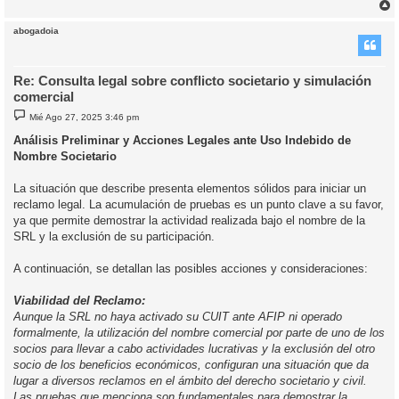
r
r
abogadoia
i
Re: Consulta legal sobre conflicto societario y simulación
comercial
M
Mié Ago 27, 2025 3:46 pm
e
n
Análisis Preliminar y Acciones Legales ante Uso Indebido de
s
Nombre Societario
a
j
e
La situación que describe presenta elementos sólidos para iniciar un
reclamo legal. La acumulación de pruebas es un punto clave a su favor,
ya que permite demostrar la actividad realizada bajo el nombre de la
SRL y la exclusión de su participación.
A continuación, se detallan las posibles acciones y consideraciones:
Viabilidad del Reclamo:
Aunque la SRL no haya activado su CUIT ante AFIP ni operado
formalmente, la utilización del nombre comercial por parte de uno de los
socios para llevar a cabo actividades lucrativas y la exclusión del otro
socio de los beneficios económicos, configuran una situación que da
lugar a diversos reclamos en el ámbito del derecho societario y civil.
Las pruebas que menciona son fundamentales para demostrar la