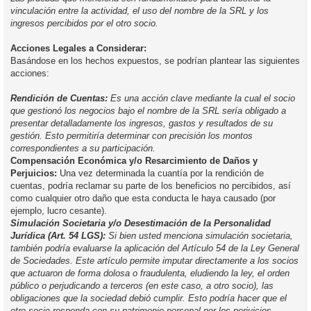
vinculación entre la actividad, el uso del nombre de la SRL y los
ingresos percibidos por el otro socio.
Acciones Legales a Considerar:
Basándose en los hechos expuestos, se podrían plantear las siguientes
acciones:
Rendición de Cuentas:
Es una acción clave mediante la cual el socio
que gestionó los negocios bajo el nombre de la SRL sería obligado a
presentar detalladamente los ingresos, gastos y resultados de su
gestión. Esto permitiría determinar con precisión los montos
correspondientes a su participación.
Compensación Económica y/o Resarcimiento de Daños y
Perjuicios:
Una vez determinada la cuantía por la rendición de
cuentas, podría reclamar su parte de los beneficios no percibidos, así
como cualquier otro daño que esta conducta le haya causado (por
ejemplo, lucro cesante).
Simulación Societaria y/o Desestimación de la Personalidad
Jurídica (Art. 54 LGS):
Si bien usted menciona simulación societaria,
también podría evaluarse la aplicación del Artículo 54 de la Ley General
de Sociedades. Este artículo permite imputar directamente a los socios
que actuaron de forma dolosa o fraudulenta, eludiendo la ley, el orden
público o perjudicando a terceros (en este caso, a otro socio), las
obligaciones que la sociedad debió cumplir. Esto podría hacer que el
otro socio responda con su patrimonio personal por los perjuicios