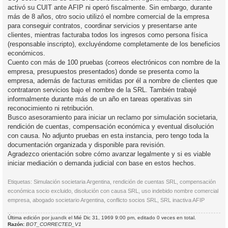
s
activó su CUIT ante AFIP ni operó fiscalmente. Sin embargo, durante
a
j
más de 8 años, otro socio utilizó el nombre comercial de la empresa
e
para conseguir contratos, coordinar servicios y presentarse ante
clientes, mientras facturaba todos los ingresos como persona física
(responsable inscripto), excluyéndome completamente de los beneficios
económicos.
Cuento con más de 100 pruebas (correos electrónicos con nombre de la
empresa, presupuestos presentados) donde se presenta como la
empresa, además de facturas emitidas por él a nombre de clientes que
contrataron servicios bajo el nombre de la SRL. También trabajé
informalmente durante más de un año en tareas operativas sin
reconocimiento ni retribución.
Busco asesoramiento para iniciar un reclamo por simulación societaria,
rendición de cuentas, compensación económica y eventual disolución
con causa. No adjunto pruebas en esta instancia, pero tengo toda la
documentación organizada y disponible para revisión.
Agradezco orientación sobre cómo avanzar legalmente y si es viable
iniciar mediación o demanda judicial con base en estos hechos.
Etiquetas: Simulación societaria Argentina, rendición de cuentas SRL, compensación
económica socio excluido, disolución con causa SRL, uso indebido nombre comercial
empresa, abogado societario Argentina, conflicto socios SRL, SRL inactiva AFIP
Última edición por
juandk
el Mié Dic 31, 1969 9:00 pm, editado 0 veces en total.
Razón:
BOT_CORRECTED_V1