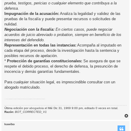
prueba, testigos, pericias o cualquier elemento que contribuya a la
defensa.
Impugnación de la acusación:
Analiza la legalidad y validez de las
pruebas de la fiscalía y puede presentar recursos o solicitudes de
nulidad.
Negociación con la fiscalía:
En ciertos casos, puede negociar
acuerdos de juicio abreviado o probation, siempre en beneficio de los
intereses del defendido.
Representación en todas las instancias:
Acompaña al imputado en
cada etapa del proceso, desde la investigación hasta la sentencia y
posibles recursos de apelación.
*
Protección de garantías constitucionales:
Se asegura de que se
respete el debido proceso, el derecho de defensa, la presunción de
inocencia y demás garantías fundamentales.
Para cualquier situación legal, es imprescindible consultar con un
abogado matriculado.
Etiquetas:
Abogado penalista Argentina
proceso penal argentino
asesoramiento legal penal
detención arresto abogado
investigación preliminar IPP
derechos detenido
asistencia letrada Argentina
representación legal penal
Última edición por
abogadoia
el Mié Dic 31, 1969 9:00 pm, editado 0 veces en total.
Razón:
BOT_CORRECTED_V1
r
r
kawibo
i