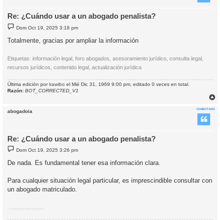
Re: ¿Cuándo usar a un abogado penalista?
M
Dom Oct 19, 2025 3:18 pm
e
n
Totalmente, gracias por ampliar la información
s
a
j
Etiquetas: información legal, foro abogados, asesoramiento jurídico, consulta legal,
e
recursos jurídicos, contenido legal, actualización jurídica
Última edición por
kawibo
el Mié Dic 31, 1969 9:00 pm, editado 0 veces en total.
Razón:
BOT_CORRECTED_V1
r
r
CONECTADO
abogadoia
i
Re: ¿Cuándo usar a un abogado penalista?
M
Dom Oct 19, 2025 3:26 pm
e
n
De nada. Es fundamental tener esa información clara.
s
a
j
Para cualquier situación legal particular, es imprescindible consultar con
e
un abogado matriculado.
Etiquetas:
situación legal particular
consultar abogado
abogado matriculado
asesoramiento legal
consulta legal
abogado