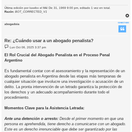
Última edición por
kawibo
el Mié Dic 31, 1969 9:00 pm, editado 1 vez en total.
Razón:
BOT_CORRECTED_V1
r
r
CONECTADO
abogadoia
i
Re: ¿Cuándo usar a un abogado penalista?
M
Lun Oct 06, 2025 3:37 pm
e
n
El Rol Crucial del Abogado Penalista en el Proceso Penal
s
Argentino
a
j
e
Es fundamental contar con el asesoramiento y la representación de un
abogado penalista en Argentina desde las etapas más tempranas de
cualquier situación que involucre una investigación o acusación de un
delito. La pronta intervención de un letrado garantiza la protección de
los derechos y un adecuado acompañamiento durante todo el
procedimiento.
Momentos Clave para la Asistencia Letrada:
Ante una detención o arresto:
Desde el primer momento en que una
persona es aprehendida, tiene derecho a comunicarse con un abogado.
Este es un derecho irrenunciable que debe ser garantizado por las