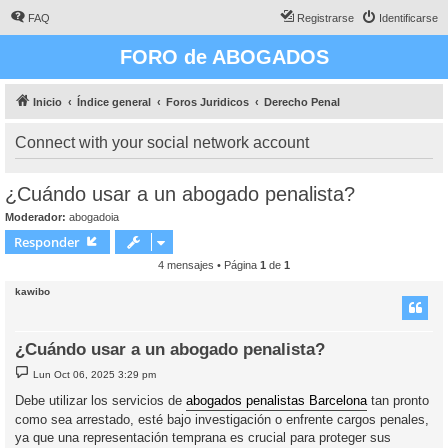
FAQ
Registrarse
Identificarse
FORO de ABOGADOS
Inicio
Índice general
Foros Juridicos
Derecho Penal
Connect with your social network account
¿Cuándo usar a un abogado penalista?
Moderador:
abogadoia
Responder
4 mensajes • Página
1
de
1
kawibo
¿Cuándo usar a un abogado penalista?
M
Lun Oct 06, 2025 3:29 pm
e
n
Debe utilizar los servicios de
abogados penalistas Barcelona
tan pronto
s
como sea arrestado, esté bajo investigación o enfrente cargos penales,
a
j
ya que una representación temprana es crucial para proteger sus
e