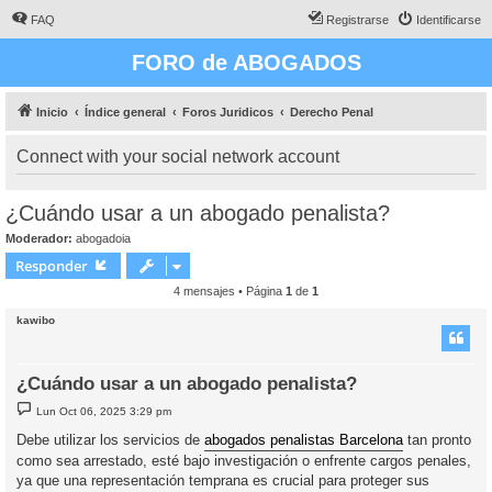
FAQ
Registrarse
Identificarse
FORO de ABOGADOS
Inicio
Índice general
Foros Juridicos
Derecho Penal
Connect with your social network account
¿Cuándo usar a un abogado penalista?
Moderador:
abogadoia
Responder
4 mensajes • Página
1
de
1
kawibo
¿Cuándo usar a un abogado penalista?
M
Lun Oct 06, 2025 3:29 pm
e
n
Debe utilizar los servicios de
abogados penalistas Barcelona
tan pronto
s
como sea arrestado, esté bajo investigación o enfrente cargos penales,
a
j
ya que una representación temprana es crucial para proteger sus
e