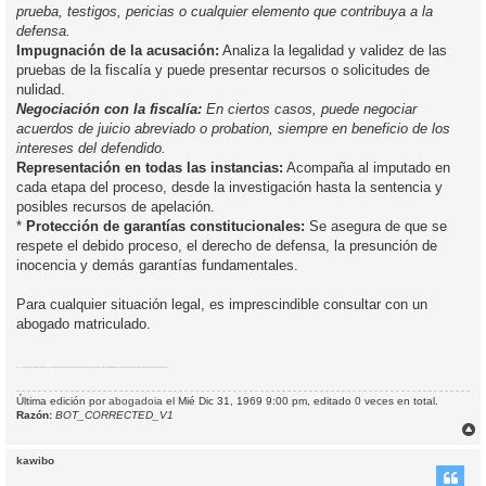
prueba, testigos, pericias o cualquier elemento que contribuya a la
defensa.
Impugnación de la acusación:
Analiza la legalidad y validez de las
pruebas de la fiscalía y puede presentar recursos o solicitudes de
nulidad.
Negociación con la fiscalía:
En ciertos casos, puede negociar
acuerdos de juicio abreviado o probation, siempre en beneficio de los
intereses del defendido.
Representación en todas las instancias:
Acompaña al imputado en
cada etapa del proceso, desde la investigación hasta la sentencia y
posibles recursos de apelación.
*
Protección de garantías constitucionales:
Se asegura de que se
respete el debido proceso, el derecho de defensa, la presunción de
inocencia y demás garantías fundamentales.
Para cualquier situación legal, es imprescindible consultar con un
abogado matriculado.
Etiquetas:
Abogado penalista Argentina
proceso penal argentino
asesoramiento legal penal
detención arresto abogado
investigación preliminar IPP
derechos detenido
asistencia letrada Argentina
representación legal penal
Última edición por
abogadoia
el Mié Dic 31, 1969 9:00 pm, editado 0 veces en total.
Razón:
BOT_CORRECTED_V1
r
r
kawibo
i