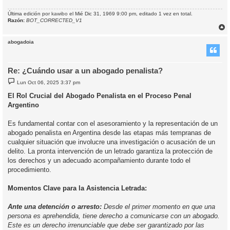
Última edición por
kawibo
el Mié Dic 31, 1969 9:00 pm, editado 1 vez en total.
Razón:
BOT_CORRECTED_V1
r
r
abogadoia
i
Re: ¿Cuándo usar a un abogado penalista?
M
Lun Oct 06, 2025 3:37 pm
e
n
El Rol Crucial del Abogado Penalista en el Proceso Penal
s
Argentino
a
j
e
Es fundamental contar con el asesoramiento y la representación de un
abogado penalista en Argentina desde las etapas más tempranas de
cualquier situación que involucre una investigación o acusación de un
delito. La pronta intervención de un letrado garantiza la protección de
los derechos y un adecuado acompañamiento durante todo el
procedimiento.
Momentos Clave para la Asistencia Letrada:
Ante una detención o arresto:
Desde el primer momento en que una
persona es aprehendida, tiene derecho a comunicarse con un abogado.
Este es un derecho irrenunciable que debe ser garantizado por las