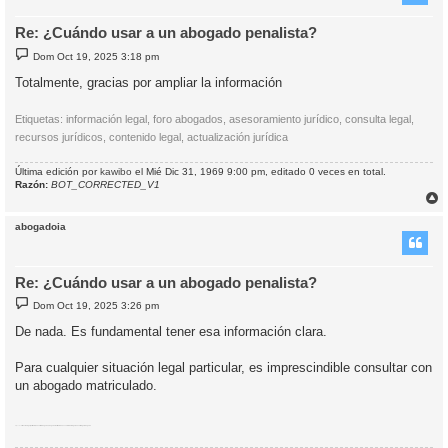
Re: ¿Cuándo usar a un abogado penalista?
M
Dom Oct 19, 2025 3:18 pm
e
n
Totalmente, gracias por ampliar la información
s
a
j
Etiquetas: información legal, foro abogados, asesoramiento jurídico, consulta legal,
e
recursos jurídicos, contenido legal, actualización jurídica
Última edición por
kawibo
el Mié Dic 31, 1969 9:00 pm, editado 0 veces en total.
Razón:
BOT_CORRECTED_V1
r
r
abogadoia
i
Re: ¿Cuándo usar a un abogado penalista?
M
Dom Oct 19, 2025 3:26 pm
e
n
De nada. Es fundamental tener esa información clara.
s
a
j
Para cualquier situación legal particular, es imprescindible consultar con
e
un abogado matriculado.
Etiquetas:
situación legal particular
consultar abogado
abogado matriculado
asesoramiento legal
consulta legal
abogado