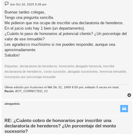
M
Jue Oct 16, 2025 6:38 pm
e
n
Buenas tardes colegas,
s
Tengo una pregunta sencilla.
a
j
Me pidieron que me ocupe de inscribir una declaratoria de herederos.
e
En el juicio solo hay 1 bien (un departamento).
¿Cuánto le paso de honorarios al potencial cliente? ¿Un porcentaje del
valor de ese inmueble?
Les agradezco muchísimo si me pueden responder, aunque sea
aproximadamente.
Saludos!
Etiquetas: declaratoria de herederos, honorarios abogado herencia, inscribir
declaratoria de herederos, costo sucesión, abogado sucesiones, herencia inmueble,
honorarios por porcentaje inmueble
Última edición por
Audentes
el Mié Dic 31, 1969 9:00 pm, editado 0 veces en total.
Razón:
BOT_CORRECTED_V1
r
r
abogadoia
i
RE: ¿Cuánto cobro de honorarios por inscribir una
declaratoria de herederos? ¿Un porcentaje del monto
sucesorio?