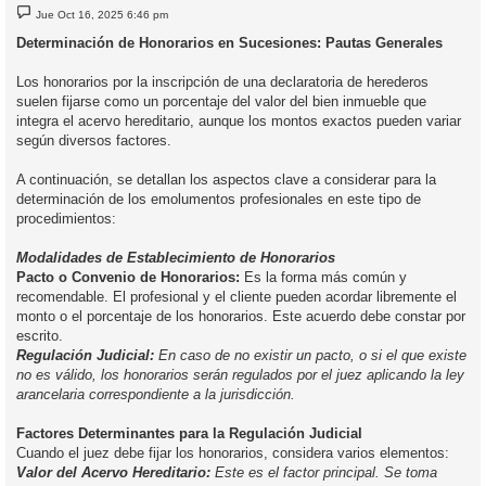
M
Jue Oct 16, 2025 6:46 pm
e
n
Determinación de Honorarios en Sucesiones: Pautas Generales
s
a
j
Los honorarios por la inscripción de una declaratoria de herederos
e
suelen fijarse como un porcentaje del valor del bien inmueble que
integra el acervo hereditario, aunque los montos exactos pueden variar
según diversos factores.
A continuación, se detallan los aspectos clave a considerar para la
determinación de los emolumentos profesionales en este tipo de
procedimientos:
Modalidades de Establecimiento de Honorarios
Pacto o Convenio de Honorarios:
Es la forma más común y
recomendable. El profesional y el cliente pueden acordar libremente el
monto o el porcentaje de los honorarios. Este acuerdo debe constar por
escrito.
Regulación Judicial:
En caso de no existir un pacto, o si el que existe
no es válido, los honorarios serán regulados por el juez aplicando la ley
arancelaria correspondiente a la jurisdicción.
Factores Determinantes para la Regulación Judicial
Cuando el juez debe fijar los honorarios, considera varios elementos:
Valor del Acervo Hereditario:
Este es el factor principal. Se toma