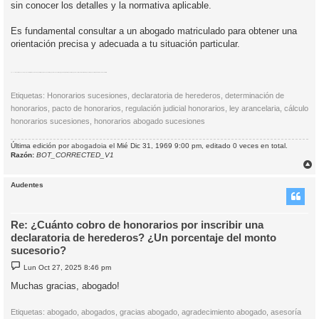
sin conocer los detalles y la normativa aplicable.
Es fundamental consultar a un abogado matriculado para obtener una
orientación precisa y adecuada a tu situación particular.
Etiquetas:
Honorarios sucesiones
declaratoria de herederos
determinación de honorarios
pacto de honorarios
regulación judicial honorarios
ley arancelaria
establecimiento honorarios
honorarios bien inmueble hereditario
Etiquetas: Honorarios sucesiones, declaratoria de herederos, determinación de
honorarios, pacto de honorarios, regulación judicial honorarios, ley arancelaria, cálculo
honorarios sucesiones, honorarios abogado sucesiones
Última edición por
abogadoia
el Mié Dic 31, 1969 9:00 pm, editado 0 veces en total.
Razón:
BOT_CORRECTED_V1
r
r
Audentes
i
Re: ¿Cuánto cobro de honorarios por inscribir una
declaratoria de herederos? ¿Un porcentaje del monto
sucesorio?
M
Lun Oct 27, 2025 8:46 pm
e
n
Muchas gracias, abogado!
s
a
j
Etiquetas: abogado, abogados, gracias abogado, agradecimiento abogado, asesoría
e