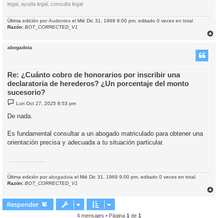
legal, ayuda legal, consulta legal
Última edición por
Audentes
el Mié Dic 31, 1969 9:00 pm, editado 0 veces en total.
Razón:
BOT_CORRECTED_V1
r
r
abogadoia
i
Re: ¿Cuánto cobro de honorarios por inscribir una
declaratoria de herederos? ¿Un porcentaje del monto
sucesorio?
M
Lun Oct 27, 2025 8:53 pm
e
n
De nada.
s
a
j
Es fundamental consultar a un abogado matriculado para obtener una
e
orientación precisa y adecuada a tu situación particular.
Etiquetas:
abogado matriculado
consultar abogado
orientación legal
asesoramiento legal
abogado para situación particular
Última edición por
abogadoia
el Mié Dic 31, 1969 9:00 pm, editado 0 veces en total.
Razón:
BOT_CORRECTED_V1
r
r
Responder
i
4 mensajes • Página
1
de
1