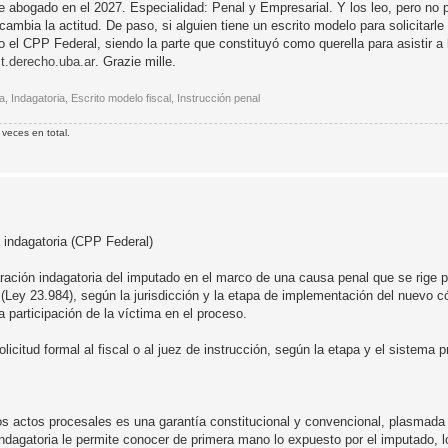
 de abogado en el 2027. Especialidad: Penal y Empresarial. Y los leo, pero no
mbia la actitud. De paso, si alguien tiene un escrito modelo para solicitarle a
 el CPP Federal, siendo la parte que constituyó como querella para asistir a l
.derecho.uba.ar
. Grazie mille.
 Indagatoria, Escrito modelo fiscal, Instrucción penal
veces en total.
n indagatoria (CPP Federal)
eclaración indagatoria del imputado en el marco de una causa penal que se rige 
 (Ley 23.984), según la jurisdicción y la etapa de implementación del nuevo 
 participación de la víctima en el proceso.
licitud formal al fiscal o al juez de instrucción, según la etapa y el sistema p
los actos procesales es una garantía constitucional y convencional, plasmada
indagatoria le permite conocer de primera mano lo expuesto por el imputado, l