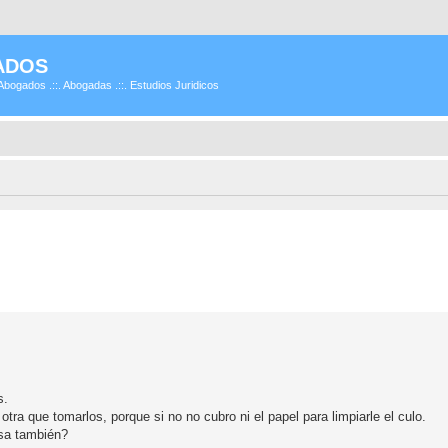
ADOS
Abogados .::. Abogadas .::. Estudios Juridicos
s.
a que tomarlos, porque si no no cubro ni el papel para limpiarle el culo.
asa también?