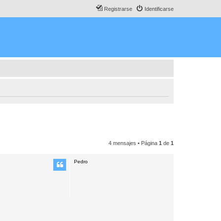
Registrarse
Identificarse
4 mensajes • Página
1
de
1
Pedro