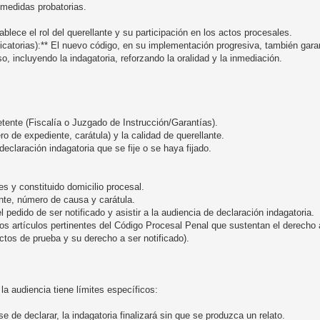
 medidas probatorias.
blece el rol del querellante y su participación en los actos procesales.
catorias):** El nuevo código, en su implementación progresiva, también garant
o, incluyendo la indagatoria, reforzando la oralidad y la inmediación.
etente (Fiscalía o Juzgado de Instrucción/Garantías).
ro de expediente, carátula) y la calidad de querellante.
declaración indagatoria que se fije o se haya fijado.
es y constituido domicilio procesal.
iente, número de causa y carátula.
l pedido de ser notificado y asistir a la audiencia de declaración indagatoria.
os artículos pertinentes del Código Procesal Penal que sustentan el derecho a
actos de prueba y su derecho a ser notificado).
la audiencia tiene límites específicos:
e de declarar, la indagatoria finalizará sin que se produzca un relato.