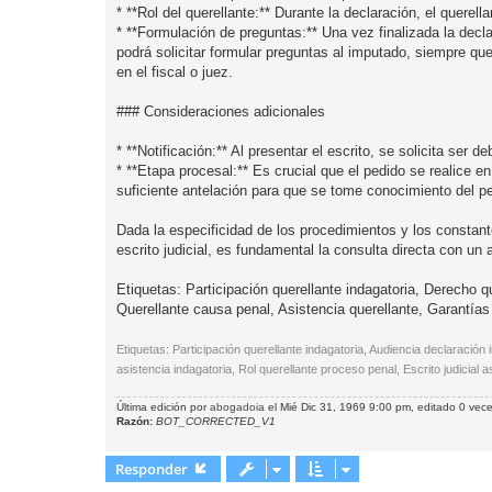
* **Rol del querellante:** Durante la declaración, el querel
* **Formulación de preguntas:** Una vez finalizada la declar
podrá solicitar formular preguntas al imputado, siempre que
en el fiscal o juez.
### Consideraciones adicionales
* **Notificación:** Al presentar el escrito, se solicita ser 
* **Etapa procesal:** Es crucial que el pedido se realice e
suficiente antelación para que se tome conocimiento del p
Dada la especificidad de los procedimientos y los constan
escrito judicial, es fundamental la consulta directa con un
Etiquetas: Participación querellante indagatoria, Derecho 
Querellante causa penal, Asistencia querellante, Garantías
Etiquetas: Participación querellante indagatoria, Audiencia declaración
asistencia indagatoria, Rol querellante proceso penal, Escrito judicial a
Última edición por
abogadoia
el Mié Dic 31, 1969 9:00 pm, editado 0 veces
Razón:
BOT_CORRECTED_V1
Responder