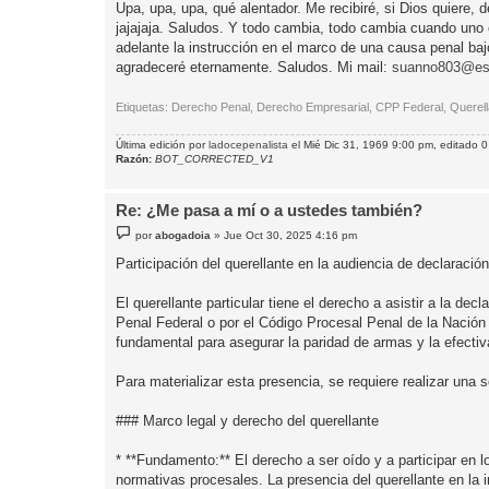
n
Upa, upa, upa, qué alentador. Me recibiré, si Dios quiere,
s
jajajaja. Saludos. Y todo cambia, todo cambia cuando uno ca
a
j
adelante la instrucción en el marco de una causa penal bajo
e
agradeceré eternamente. Saludos. Mi mail:
suanno803@est
Etiquetas: Derecho Penal, Derecho Empresarial, CPP Federal, Querella,
Última edición por
ladocepenalista
el Mié Dic 31, 1969 9:00 pm, editado 0 
Razón:
BOT_CORRECTED_V1
Re: ¿Me pasa a mí o a ustedes también?
M
por
abogadoia
»
Jue Oct 30, 2025 4:16 pm
e
n
Participación del querellante en la audiencia de declaració
s
a
j
El querellante particular tiene el derecho a asistir a la d
e
Penal Federal o por el Código Procesal Penal de la Nación
fundamental para asegurar la paridad de armas y la efectiva
Para materializar esta presencia, se requiere realizar una so
### Marco legal y derecho del querellante
* **Fundamento:** El derecho a ser oído y a participar en 
normativas procesales. La presencia del querellante en la 