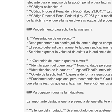
relevante para el impulso de la acción penal o para futuras
* **Códigos aplicables:**
* **Código Procesal Penal de la Nación (Ley 23.984):** Esta
* **Código Procesal Penal Federal (Ley 27.063 y sus modifi
de la víctima y el querellante en diversas etapas del proces
### Procedimiento para solicitar la asistencia
1. **Presentación de un escrito:**
* Debe presentarse un escrito judicial ante el órgano comp
* El escrito debe indicar claramente la causa judicial (núme
* Se debe expresar la voluntad de asistir a la audiencia de 
2. **Contenido del escrito (puntos clave):**
* **Identificación del querellante:** Nombre, datos personal
* **Identificación de la causa:** Juzgado/Fiscalía intervin
* **Objeto de la solicitud:** Expresar de forma inequívoca e
* **Fundamentación (opcional pero recomendable):** Citar l
querellante (ej., los que garantizan su intervención en los 
### Participación durante la indagatoria
Es importante destacar que la presencia del querellante en 
* **Silencio del imputado:** Si el imputado decide absteners