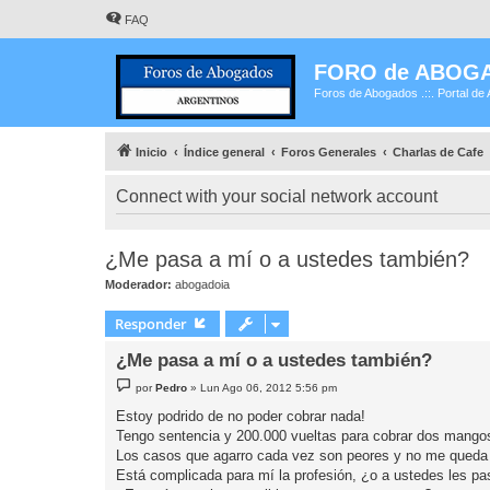
FAQ
FORO de ABOG
Foros de Abogados .::. Portal de 
Inicio
Índice general
Foros Generales
Charlas de Cafe
Connect with your social network account
¿Me pasa a mí o a ustedes también?
Moderador:
abogadoia
Responder
¿Me pasa a mí o a ustedes también?
M
por
Pedro
»
Lun Ago 06, 2012 5:56 pm
e
n
Estoy podrido de no poder cobrar nada!
s
Tengo sentencia y 200.000 vueltas para cobrar dos mango
a
j
Los casos que agarro cada vez son peores y no me queda otr
e
Está complicada para mí la profesión, ¿o a ustedes les p