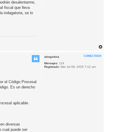
 podrán desalentarme,
l fiscal que lleva
a indagatoria, se lo
A
r
r
CONECTADO
abogadoia
i
b
Mensajes:
124
Registrado:
Mar Jul 08, 2025 7:12 am
a
por el Código Procesal
código. Es un derecho
rocesal aplicable.
 en diversas
o cual puede ser