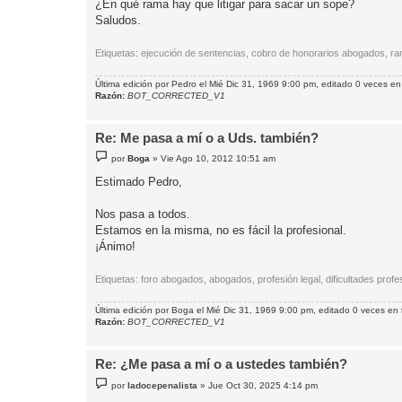
¿En qué rama hay que litigar para sacar un sope?
Saludos.
Etiquetas: ejecución de sentencias, cobro de honorarios abogados, rama
Última edición por
Pedro
el Mié Dic 31, 1969 9:00 pm, editado 0 veces en 
Razón:
BOT_CORRECTED_V1
Re: Me pasa a mí o a Uds. también?
M
por
Boga
»
Vie Ago 10, 2012 10:51 am
e
n
Estimado Pedro,
s
a
j
Nos pasa a todos.
e
Estamos en la misma, no es fácil la profesional.
¡Ánimo!
Etiquetas: foro abogados, abogados, profesión legal, dificultades profe
Última edición por
Boga
el Mié Dic 31, 1969 9:00 pm, editado 0 veces en t
Razón:
BOT_CORRECTED_V1
Re: ¿Me pasa a mí o a ustedes también?
M
por
ladocepenalista
»
Jue Oct 30, 2025 4:14 pm
e