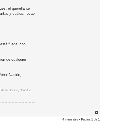
uez, el querellante
guntas y cuáles, recae
está fijada, con
ión de cualquier
Penal Nación,
de la Nación, Solicitud
A
r
4 mensajes • Página
1
de
1
r
i