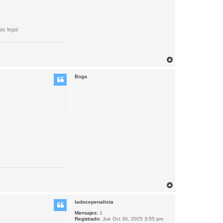
as legal
A
r
r
Boga
i
b
a
A
r
r
ladocepenalista
i
b
Mensajes:
1
Registrado:
Jue Oct 30, 2025 3:55 pm
a