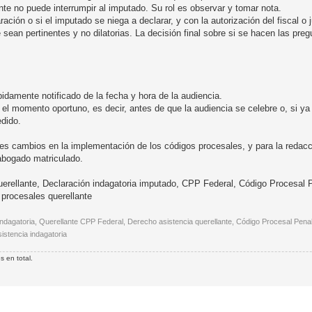
lante no puede interrumpir al imputado. Su rol es observar y tomar nota.
ación o si el imputado se niega a declarar, y con la autorización del fiscal o j
 sean pertinentes y no dilatorias. La decisión final sobre si se hacen las pre
debidamente notificado de la fecha y hora de la audiencia.
n el momento oportuno, es decir, antes de que la audiencia se celebre o, si ya 
edido.
tes cambios en la implementación de los códigos procesales, y para la redacc
 abogado matriculado.
querellante, Declaración indagatoria imputado, CPP Federal, Código Procesal 
 procesales querellante
 indagatoria, Querellante CPP Federal, Derecho asistencia querellante, Código Procesal Penal 
sistencia indagatoria
 en total.