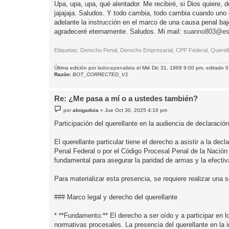
n
Upa, upa, upa, qué alentador. Me recibiré, si Dios quiere,
s
jajajaja. Saludos. Y todo cambia, todo cambia cuando uno ca
a
j
adelante la instrucción en el marco de una causa penal bajo
e
agradeceré eternamente. Saludos. Mi mail:
suanno803@est
Etiquetas: Derecho Penal, Derecho Empresarial, CPP Federal, Querella,
Última edición por
ladocepenalista
el Mié Dic 31, 1969 9:00 pm, editado 0 
Razón:
BOT_CORRECTED_V1
Re: ¿Me pasa a mí o a ustedes también?
M
por
abogadoia
»
Jue Oct 30, 2025 4:16 pm
e
n
Participación del querellante en la audiencia de declaració
s
a
j
El querellante particular tiene el derecho a asistir a la d
e
Penal Federal o por el Código Procesal Penal de la Nación
fundamental para asegurar la paridad de armas y la efectiva
Para materializar esta presencia, se requiere realizar una so
### Marco legal y derecho del querellante
* **Fundamento:** El derecho a ser oído y a participar en 
normativas procesales. La presencia del querellante en la 