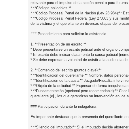
relevante para el impulso de la acción penal o para futuras
* **Códigos aplicables:**
* **Código Procesal Penal de la Nación (Ley 23.984):** Esta
* **Código Procesal Penal Federal (Ley 27.063 y sus modifi
de la víctima y el querellante en diversas etapas del proces
### Procedimiento para solicitar la asistencia
1. **Presentación de un escrito:**
* Debe presentarse un escrito judicial ante el órgano comp
* El escrito debe indicar claramente la causa judicial (núme
* Se debe expresar la voluntad de asistir a la audiencia de 
2. **Contenido del escrito (puntos clave):**
* **Identificación del querellante:** Nombre, datos personal
* **Identificación de la causa:** Juzgado/Fiscalía intervin
* **Objeto de la solicitud:** Expresar de forma inequívoca e
* **Fundamentación (opcional pero recomendable):** Citar l
querellante (ej., los que garantizan su intervención en los 
### Participación durante la indagatoria
Es importante destacar que la presencia del querellante en 
* **Silencio del imputado:** Si el imputado decide absteners