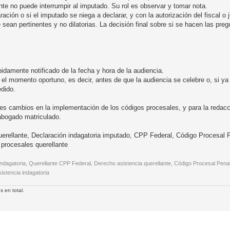
lante no puede interrumpir al imputado. Su rol es observar y tomar nota.
ación o si el imputado se niega a declarar, y con la autorización del fiscal o j
 sean pertinentes y no dilatorias. La decisión final sobre si se hacen las pre
debidamente notificado de la fecha y hora de la audiencia.
n el momento oportuno, es decir, antes de que la audiencia se celebre o, si ya 
edido.
tes cambios en la implementación de los códigos procesales, y para la redacc
 abogado matriculado.
querellante, Declaración indagatoria imputado, CPP Federal, Código Procesal 
 procesales querellante
 indagatoria, Querellante CPP Federal, Derecho asistencia querellante, Código Procesal Penal 
sistencia indagatoria
 en total.