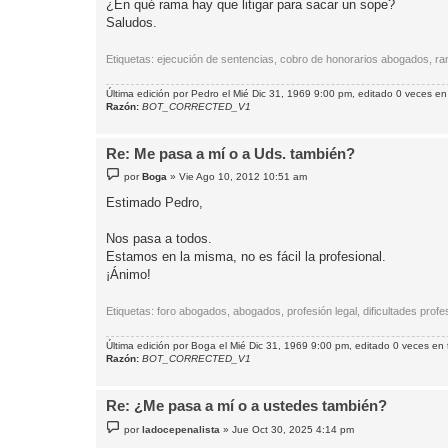
¿En qué rama hay que litigar para sacar un sope?
Saludos.
Etiquetas: ejecución de sentencias, cobro de honorarios abogados, rama
Última edición por
Pedro
el Mié Dic 31, 1969 9:00 pm, editado 0 veces en 
Razón:
BOT_CORRECTED_V1
Re: Me pasa a mí o a Uds. también?
M
por
Boga
»
Vie Ago 10, 2012 10:51 am
e
n
Estimado Pedro,
s
a
j
Nos pasa a todos.
e
Estamos en la misma, no es fácil la profesional.
¡Ánimo!
Etiquetas: foro abogados, abogados, profesión legal, dificultades profe
Última edición por
Boga
el Mié Dic 31, 1969 9:00 pm, editado 0 veces en t
Razón:
BOT_CORRECTED_V1
Re: ¿Me pasa a mí o a ustedes también?
M
por
ladocepenalista
»
Jue Oct 30, 2025 4:14 pm
e