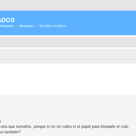
ADOS
Abogados .::. Abogadas .::. Estudios Juridicos
s.
a que tomarlos, porque si no no cubro ni el papel para limpiarle el culo.
asa también?