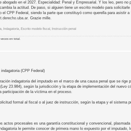
 de abogado en el 2027. Especialidad: Penal y Empresarial. Y los leo, pero no
mbia la actitud. De paso, si alguien tiene un escrito modelo para solicitarle a
 el CPP Federal, siendo la parte que constituyó como querella para asistir a l
.derecho.uba.ar
. Grazie mille.
 Indagatoria, Escrito modelo fiscal, Instrucción penal
veces en total.
n indagatoria (CPP Federal)
eclaración indagatoria del imputado en el marco de una causa penal que se rige 
 (Ley 23.984), según la jurisdicción y la etapa de implementación del nuevo 
 participación de la víctima en el proceso.
licitud formal al fiscal o al juez de instrucción, según la etapa y el sistema p
los actos procesales es una garantía constitucional y convencional, plasmada
indagatoria le permite conocer de primera mano lo expuesto por el imputado, l