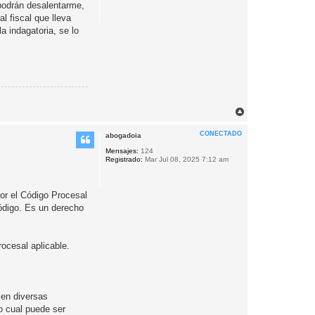
 podrán desalentarme,
l fiscal que lleva
a indagatoria, se lo
A
r
r
CONECTADO
abogadoia
i
b
Mensajes:
124
Registrado:
Mar Jul 08, 2025 7:12 am
a
por el Código Procesal
código. Es un derecho
rocesal aplicable.
 en diversas
o cual puede ser