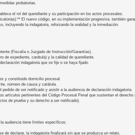
 medidas probatorias.
blece el rol del querellante y su participación en los actos procesales.
catorias):** El nuevo código, en su implementación progresiva, también garant
o, incluyendo la indagatoria, reforzando la oralidad y la inmediación.
etente (Fiscalía o Juzgado de Instrucción/Garantías).
ro de expediente, carátula) y la calidad de querellante.
declaración indagatoria que se fije o se haya fijado.
es y constituido domicilio procesal.
iente, número de causa y carátula.
l pedido de ser notificado y asistir a la audiencia de declaración indagatoria.
os artículos pertinentes del Código Procesal Penal que sustentan el derecho a
actos de prueba y su derecho a ser notificado).
la audiencia tiene límites específicos:
e de declarar, la indagatoria finalizará sin que se produzca un relato.