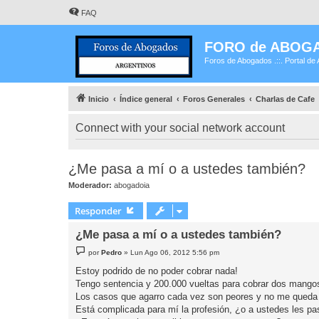
FAQ
FORO de ABOG
Foros de Abogados .::. Portal de 
Inicio
Índice general
Foros Generales
Charlas de Cafe
Connect with your social network account
¿Me pasa a mí o a ustedes también?
Moderador:
abogadoia
Responder
¿Me pasa a mí o a ustedes también?
M
por
Pedro
»
Lun Ago 06, 2012 5:56 pm
e
n
Estoy podrido de no poder cobrar nada!
s
Tengo sentencia y 200.000 vueltas para cobrar dos mango
a
j
Los casos que agarro cada vez son peores y no me queda otr
e
Está complicada para mí la profesión, ¿o a ustedes les p