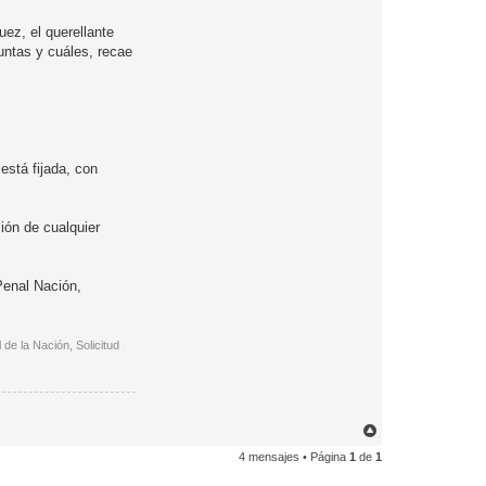
uez, el querellante
guntas y cuáles, recae
está fijada, con
ión de cualquier
Penal Nación,
de la Nación, Solicitud
A
r
4 mensajes • Página
1
de
1
r
i