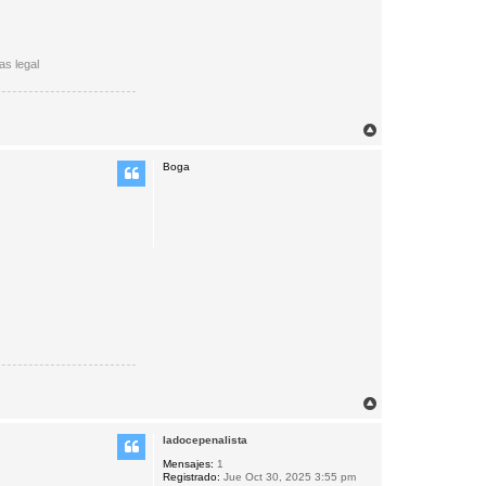
as legal
A
r
r
Boga
i
b
a
A
r
r
ladocepenalista
i
b
Mensajes:
1
Registrado:
Jue Oct 30, 2025 3:55 pm
a