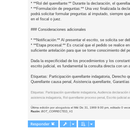
* **Rol del querellante:** Durante la declaración, el querel
* **Formulación de preguntas:** Una vez finalizada la declar
podrá solicitar formular preguntas al imputado, siempre que
en el fiscal o juez.
### Consideraciones adicionales
* **Notificación:** Al presentar el escrito, se solicita ser 
* **Etapa procesal:** Es crucial que el pedido se realice e
suficiente antelación para que se tome conocimiento del p
Dada la especificidad de los procedimientos y los constan
escrito judicial, es fundamental la consulta directa con un
Etiquetas: Participación querellante indagatoria, Derecho 
Querellante causa penal, Asistencia querellante, Garantías
Etiquetas: Participación querellante indagatoria, Audiencia declaración
asistencia indagatoria, Rol querellante proceso penal, Escrito judicial a
Última edición por
abogadoia
el Mié Dic 31, 1969 9:00 pm, editado 0 veces
Razón:
BOT_CORRECTED_V1
Responder