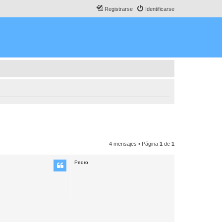
Registrarse
Identificarse
4 mensajes • Página
1
de
1
Pedro