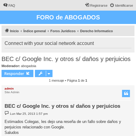
FAQ
Registrarse
Identificarse
FORO de ABOGADOS
Inicio
Índice general
Foros Juridicos
Derecho Informatico
Connect with your social network account
BEC c/ Google Inc. y otros s/ daños y perjuicios
Moderador:
abogadoia
Responder
1 mensaje • Página
1
de
1
admin
Site Admin
BEC c/ Google Inc. y otros s/ daños y perjuicios
M
Lun Mar 25, 2013 1:57 pm
e
n
Estimados Colegas, les dejo una reseña de un fallo sobre daños y
s
perjuicios relacionado con Google.
a
j
Saludos
e