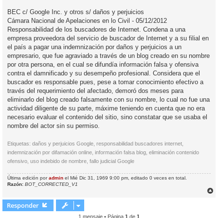
BEC c/ Google Inc. y otros s/ daños y perjuicios
Cámara Nacional de Apelaciones en lo Civil - 05/12/2012
Responsabilidad de los buscadores de Internet. Condena a una
empresa proveedora del servicio de buscador de Internet y a su filial en
el país a pagar una indemnización por daños y perjuicios a un
empresario, que fue agraviado a través de un blog creado en su nombre
por otra persona, en el cual se difundía información falsa y ofensiva
contra el damnificado y su desempeño profesional. Considera que el
buscador es responsable pues, pese a tomar conocimiento efectivo a
través del requerimiento del afectado, demoró dos meses para
eliminarlo del blog creado falsamente con su nombre, lo cual no fue una
actividad diligente de su parte, máxime teniendo en cuenta que no era
necesario evaluar el contenido del sitio, sino constatar que se usaba el
nombre del actor sin su permiso.
Etiquetas: daños y perjuicios Google, responsabilidad buscadores internet,
indemnización por difamación online, información falsa blog, eliminación contenido
ofensivo, uso indebido de nombre, fallo judicial Google
Última edición por
admin
el Mié Dic 31, 1969 9:00 pm, editado 0 veces en total.
Razón:
BOT_CORRECTED_V1
r
r
Responder
i
1 mensaje • Página
1
de
1