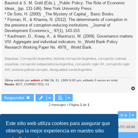
Baumol & S. M. Gold (Eds.), _Public Policy: The Role of Economic
Ideas_ (pp. 131-146). New York University Press.
* De Soto, H. (2000). _The Mystery of Capital_. Basic Books.
* Fisman, R., & Khanna, N. (2012). The determinants of corruption in
the presence of corruption-reducing institutions. _Journal of
Development Economics_, 97(1), 143-153.
* Kaufmann, D., Kraay, A., & Mastruzzi, M. (2009). Governance matters
VIII: Aggregate and individual indicators. In _World Bank Policy
Research Working Paper No. 4978_. World Bank.
Etiquetas: Corrupción Argentina, historia corrupción Argentina, corrupción colonial
española, corrupción independencia Argentina, corrupción siglo XX, corrupción siglo
XXI, sistema judicial corrupto, desigualdad social Argentina
Última edición por
admin
el Mié Dic 31, 1969 9:00 pm, editado 0 veces en total.
Razón:
BOT_CORRECTED_V1
r
r
Responder
i
2 mensajes • Página
1
de
1
Ir a
Este sitio web utiliza cookies para asegurar que
Contáctenos
Borrar cookies
Todos los horarios son
UTC-03:00
obtenga la mejor experiencia en nuestro sitio
Desarrollado por
phpBB
® Forum Software © phpBB Limited