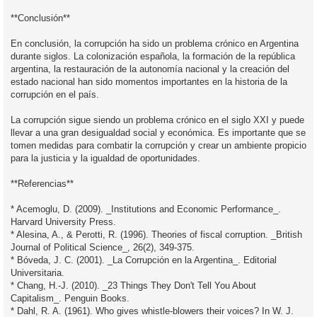
**Conclusión**
En conclusión, la corrupción ha sido un problema crónico en Argentina
durante siglos. La colonización española, la formación de la república
argentina, la restauración de la autonomía nacional y la creación del
estado nacional han sido momentos importantes en la historia de la
corrupción en el país.
La corrupción sigue siendo un problema crónico en el siglo XXI y puede
llevar a una gran desigualdad social y económica. Es importante que se
tomen medidas para combatir la corrupción y crear un ambiente propicio
para la justicia y la igualdad de oportunidades.
**Referencias**
* Acemoglu, D. (2009). _Institutions and Economic Performance_.
Harvard University Press.
* Alesina, A., & Perotti, R. (1996). Theories of fiscal corruption. _British
Journal of Political Science_, 26(2), 349-375.
* Bóveda, J. C. (2001). _La Corrupción en la Argentina_. Editorial
Universitaria.
* Chang, H.-J. (2010). _23 Things They Don't Tell You About
Capitalism_. Penguin Books.
* Dahl, R. A. (1961). Who gives whistle-blowers their voices? In W. J.