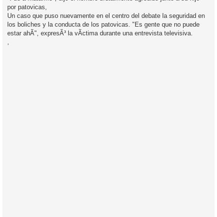
s
por patovicas,
a
j
Un caso que puso nuevamente en el centro del debate la seguridad en
e
los boliches y la conducta de los patovicas. "Es gente que no puede
estar ahÃ­", expresÃ³ la vÃ­ctima durante una entrevista televisiva.
,