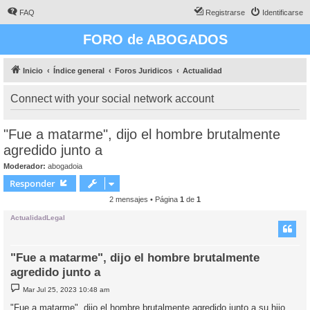
FAQ
Registrarse
Identificarse
FORO de ABOGADOS
Inicio
Índice general
Foros Juridicos
Actualidad
Connect with your social network account
"Fue a matarme", dijo el hombre brutalmente
agredido junto a
Moderador:
abogadoia
Responder
2 mensajes • Página
1
de
1
ActualidadLegal
"Fue a matarme", dijo el hombre brutalmente
agredido junto a
M
Mar Jul 25, 2023 10:48 am
e
n
"Fue a matarme", dijo el hombre brutalmente agredido junto a su hijo