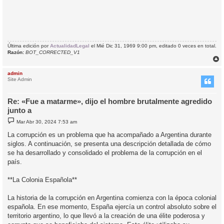
Última edición por
ActualidadLegal
el Mié Dic 31, 1969 9:00 pm, editado 0 veces en total.
Razón:
BOT_CORRECTED_V1
r
r
admin
i
Site Admin
Re: «Fue a matarme», dijo el hombre brutalmente agredido
junto a
M
Mar Abr 30, 2024 7:53 am
e
n
La corrupción es un problema que ha acompañado a Argentina durante
s
siglos. A continuación, se presenta una descripción detallada de cómo
a
j
se ha desarrollado y consolidado el problema de la corrupción en el
e
país.
**La Colonia Española**
La historia de la corrupción en Argentina comienza con la época colonial
española. En ese momento, España ejercía un control absoluto sobre el
territorio argentino, lo que llevó a la creación de una élite poderosa y